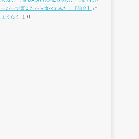
大人気 だし廊-DASHIRO-監修の貝だし塩そばが
スーパーで買えたから食べてみた！【仙台】
に
しょうらく
より