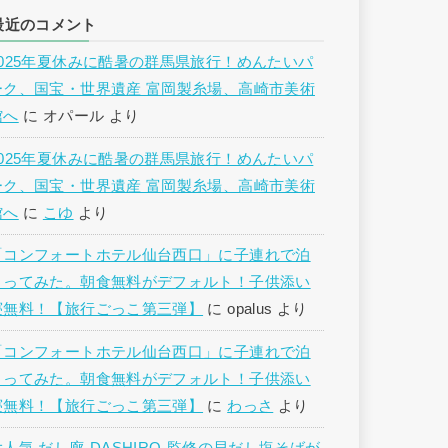
最近のコメント
2025年夏休みに酷暑の群馬県旅行！めんたいパ
ーク、国宝・世界遺産 富岡製糸場、高崎市美術
館へ
に
オパール
より
2025年夏休みに酷暑の群馬県旅行！めんたいパ
ーク、国宝・世界遺産 富岡製糸場、高崎市美術
館へ
に
こゆ
より
「コンフォートホテル仙台西口」に子連れで泊
まってみた。朝食無料がデフォルト！子供添い
寝無料！【旅行ごっこ第三弾】
に
opalus
より
「コンフォートホテル仙台西口」に子連れで泊
まってみた。朝食無料がデフォルト！子供添い
寝無料！【旅行ごっこ第三弾】
に
わっさ
より