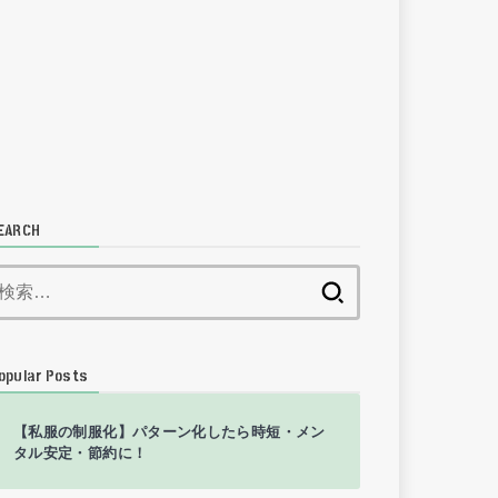
EARCH
検
索:
opular Posts
【私服の制服化】パターン化したら時短・メン
タル安定・節約に！