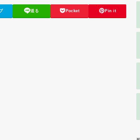
ブ
送る
Pocket
Pin it
N