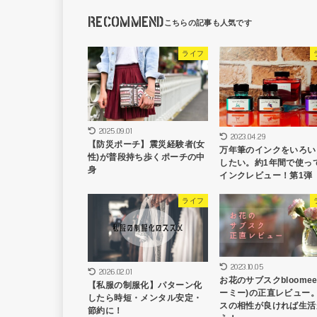
RECOMMEND
ライフ
2025.09.01
2023.04.29
【防災ポーチ】震災経験者(女
万年筆のインクをいろい
性)が普段持ち歩くポーチの中
したい。約1年間で使っ
身
インクレビュー！第1弾
ライフ
2023.10.05
2026.02.01
お花のサブスクbloome
【私服の制服化】パターン化
ーミー)の正直レビュー
したら時短・メンタル安定・
スの相性が良ければ生活
節約に！