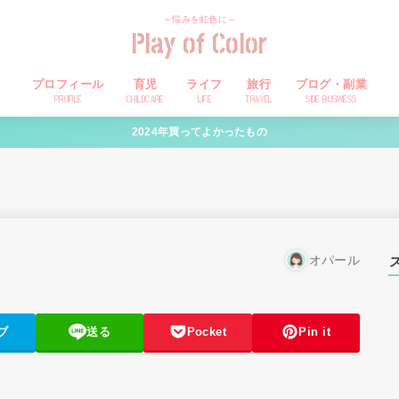
～悩みを虹色に～
Play of Color
プロフィール
育児
ライフ
旅行
ブログ・副業
PROFILE
CHILDCARE
LIFE
TRAVEL
SIDE BUSINESS
2024年買ってよかったもの
オパール
ブ
送る
Pocket
Pin it