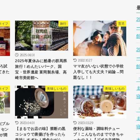
ライフ
旅行
育児
2025.08.31
2022.10.27
2025年夏休みに酷暑の群馬県
ろ試
ママ友がいない状態で小学校
旅行！めんたいパーク、国
てきた
入学しても大丈夫？結論→問
宝・世界遺産 富岡製糸場、高
題なし！！
崎市美術館へ
ライフ
美味しいもの
美味しいもの
2023.04.01
2023.03.29
e(ブル
【まるでお店の味】禁断の黒
便利な薬味・調味料チュー
。セン
コショウで唐揚げを作ったら
ブ！こんなものまでできちゃ
が潤