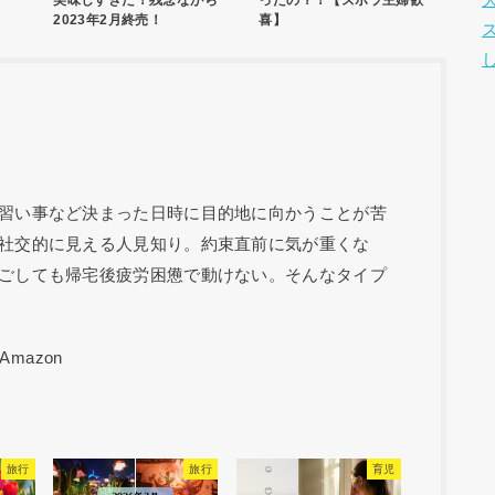
美味しすぎた！残念ながら
ったの？！【ズボラ主婦歓
2023年2月終売！
喜】
習い事など決まった日時に目的地に向かうことが苦
社交的に見える人見知り。約束直前に気が重くな
ごしても帰宅後疲労困憊で動けない。そんなタイプ
旅行
旅行
育児