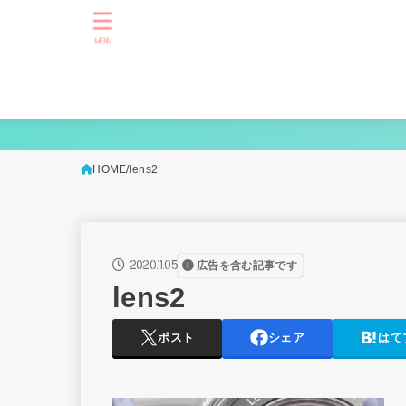
MENU
HOME
lens2
2020.11.05
広告を含む記事です
lens2
ポスト
シェア
はて