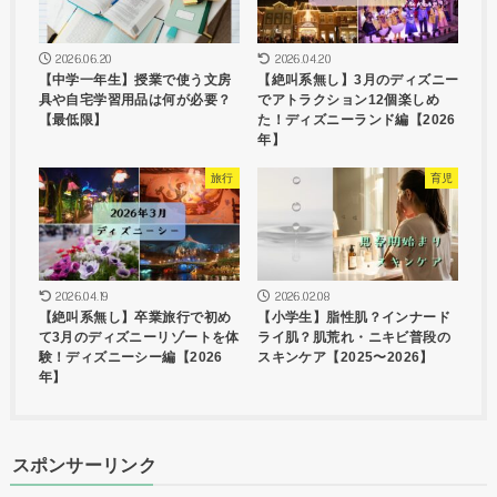
2026.06.20
2026.04.20
【中学一年生】授業で使う文房
【絶叫系無し】3月のディズニー
具や自宅学習用品は何が必要？
でアトラクション12個楽しめ
【最低限】
た！ディズニーランド編【2026
年】
旅行
育児
2026.04.19
2026.02.08
【絶叫系無し】卒業旅行で初め
【小学生】脂性肌？インナード
て3月のディズニーリゾートを体
ライ肌？肌荒れ・ニキビ普段の
験！ディズニーシー編【2026
スキンケア【2025〜2026】
年】
スポンサーリンク