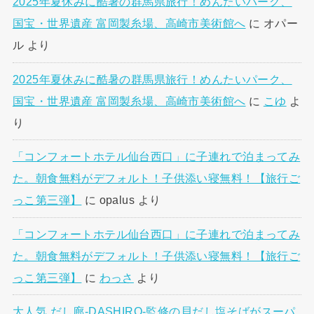
2025年夏休みに酷暑の群馬県旅行！めんたいパーク、
国宝・世界遺産 富岡製糸場、高崎市美術館へ
に
オパー
ル
より
2025年夏休みに酷暑の群馬県旅行！めんたいパーク、
国宝・世界遺産 富岡製糸場、高崎市美術館へ
に
こゆ
よ
り
「コンフォートホテル仙台西口」に子連れで泊まってみ
た。朝食無料がデフォルト！子供添い寝無料！【旅行ご
っこ第三弾】
に
opalus
より
「コンフォートホテル仙台西口」に子連れで泊まってみ
た。朝食無料がデフォルト！子供添い寝無料！【旅行ご
っこ第三弾】
に
わっさ
より
大人気 だし廊-DASHIRO-監修の貝だし塩そばがスーパ