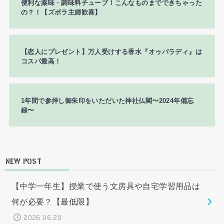
便利な薬味・調味料チューブ！こんなものまでできちゃった
の？！【ズボラ主婦歓喜】
【恋人にプレゼント】万人受けする香水『オゥパラディ』は
コスパ最高！
1年間で参拝し御朱印をいただいた神社仏閣〜2024年備忘
録〜
NEW POST
【中学一年生】授業で使う文房具や自宅学習用品は
何が必要？【最低限】
2026.06.20