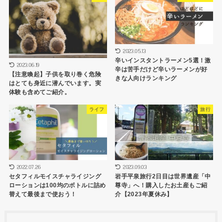
2023.05.13
辛いインスタントラーメン5選！激
2023.06.19
辛は苦手だけど辛いラーメンが好
【注意喚起】子供を取り巻く危険
きな人向けランキング
はとても身近に潜んでいます。実
体験も含めてご紹介。
ライフ
旅行
2022.07.26
2023.09.03
セタフィルモイスチャライジング
岩手平泉旅行2日目は世界遺産「中
ローションは100均のボトルに詰め
尊寺」へ！購入したお土産もご紹
替えて最後まで使おう！
介【2023年夏休み】