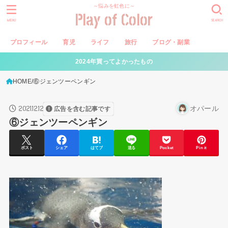
～悩みを虹色に～
Play of Color
MENU
SEARCH
プロフィール
育児
ライフ
旅行
ブログ・副業
2024年買ってよかったもの
HOME
⑥ジェンツーペンギン
2021.12.12
オパール
広告を含む記事です
⑥ジェンツーペンギン
ポスト
シェア
はてブ
送る
Pocket
Pin it