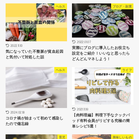
ヘルス
ブログ・副業
2022.01.07
2022.11.10
実際にブログに導入したお役立ち
気になっていた不整脈が貧血起因
設定をご紹介！いいなと思ったら
と気付いて対処した話
どんどんマネしよう！
ヘルス
ライフ
2021.11.18
2024.02.18
【肉料理編】料理下手なクックパ
コロナ禍が始まって初めて感染し
ッド有料会員がリピする究極の簡
たので備忘録
単レシピ5選！
育児
美味しいもの