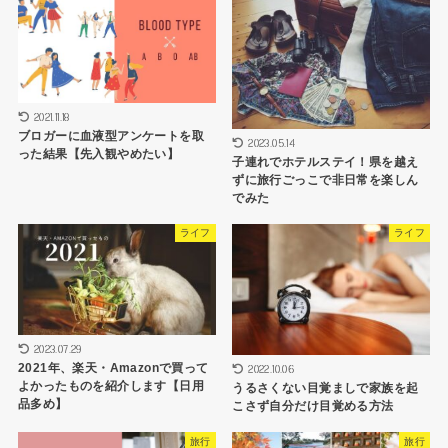
2021.11.18
ブロガーに血液型アンケートを取
2023.05.14
った結果【先入観やめたい】
子連れでホテルステイ！県を越え
ずに旅行ごっこで非日常を楽しん
でみた
ライフ
ライフ
2023.07.29
2021年、楽天・Amazonで買って
2022.10.06
よかったものを紹介します【日用
うるさくない目覚ましで家族を起
品多め】
こさず自分だけ目覚める方法
旅行
旅行