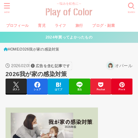
～悩みを虹色に～
Play of Color
MENU
SEARCH
プロフィール
育児
ライフ
旅行
ブログ・副業
2024年買ってよかったもの
HOME
2026我が家の感染対策
2026.02.01
オパール
広告を含む記事です
2026我が家の感染対策
ポスト
シェア
はてブ
送る
Pocket
Pin it