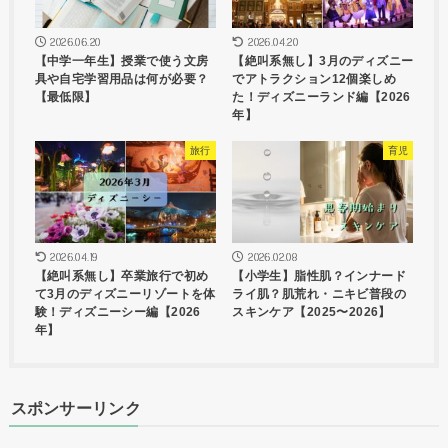
2026.06.20
2026.04.20
【中学一年生】授業で使う文房
【絶叫系無し】3月のディズニー
具や自宅学習用品は何が必要？
でアトラクション12個楽しめ
【最低限】
た！ディズニーランド編【2026
年】
旅行
育児
2026.04.19
2026.02.08
【絶叫系無し】卒業旅行で初め
【小学生】脂性肌？インナード
て3月のディズニーリゾートを体
ライ肌？肌荒れ・ニキビ普段の
験！ディズニーシー編【2026
スキンケア【2025〜2026】
年】
スポンサーリンク