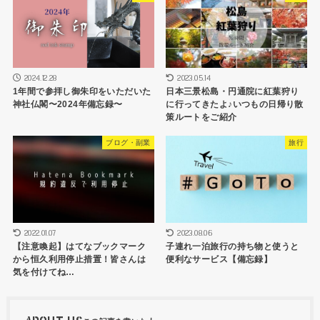
2024.12.28
2023.05.14
1年間で参拝し御朱印をいただいた
日本三景松島・円通院に紅葉狩り
神社仏閣〜2024年備忘録〜
に行ってきたよ♪いつもの日帰り散
策ルートをご紹介
ブログ・副業
旅行
2022.01.07
2023.08.06
【注意喚起】はてなブックマーク
子連れ一泊旅行の持ち物と使うと
から恒久利用停止措置！皆さんは
便利なサービス【備忘録】
気を付けてね…