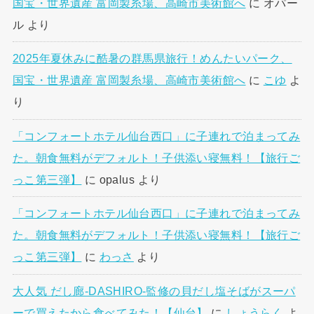
国宝・世界遺産 富岡製糸場、高崎市美術館へ
に
オパー
ル
より
2025年夏休みに酷暑の群馬県旅行！めんたいパーク、
国宝・世界遺産 富岡製糸場、高崎市美術館へ
に
こゆ
よ
り
「コンフォートホテル仙台西口」に子連れで泊まってみ
た。朝食無料がデフォルト！子供添い寝無料！【旅行ご
っこ第三弾】
に
opalus
より
「コンフォートホテル仙台西口」に子連れで泊まってみ
た。朝食無料がデフォルト！子供添い寝無料！【旅行ご
っこ第三弾】
に
わっさ
より
大人気 だし廊-DASHIRO-監修の貝だし塩そばがスーパ
ーで買えたから食べてみた！【仙台】
に
しょうらく
よ