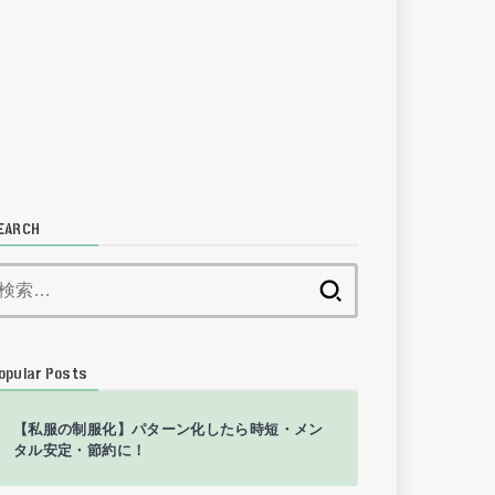
EARCH
検
索:
opular Posts
【私服の制服化】パターン化したら時短・メン
タル安定・節約に！