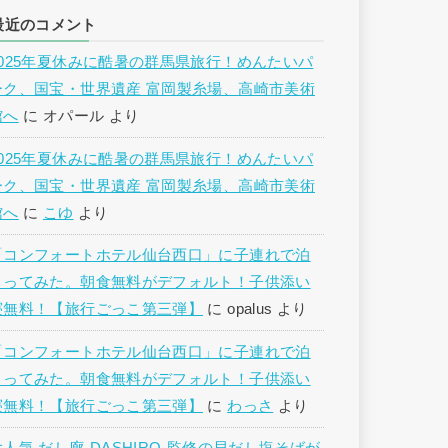
最近のコメント
2025年夏休みに酷暑の群馬県旅行！めんたいパ
ーク、国宝・世界遺産 富岡製糸場、高崎市美術
館へ
に
オパール
より
2025年夏休みに酷暑の群馬県旅行！めんたいパ
ーク、国宝・世界遺産 富岡製糸場、高崎市美術
館へ
に
こゆ
より
「コンフォートホテル仙台西口」に子連れで泊
まってみた。朝食無料がデフォルト！子供添い
寝無料！【旅行ごっこ第三弾】
に
opalus
より
「コンフォートホテル仙台西口」に子連れで泊
まってみた。朝食無料がデフォルト！子供添い
寝無料！【旅行ごっこ第三弾】
に
わっさ
より