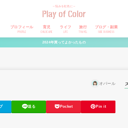
～悩みを虹色に～
Play of Color
プロフィール
育児
ライフ
旅行
ブログ・副業
PROFILE
CHILDCARE
LIFE
TRAVEL
SIDE BUSINESS
2024年買ってよかったもの
オパール
ブ
送る
Pocket
Pin it