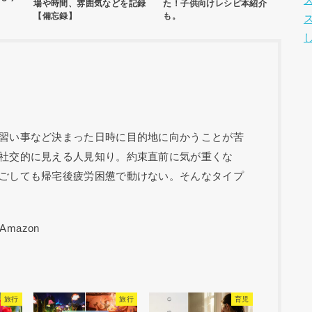
場や時間、雰囲気などを記録
た！子供向けレシピ本紹介
【備忘録】
も。
習い事など決まった日時に目的地に向かうことが苦
社交的に見える人見知り。約束直前に気が重くな
ごしても帰宅後疲労困憊で動けない。そんなタイプ
旅行
旅行
育児