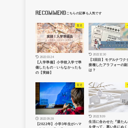
RECOMMEND
育児
2022.12.30
2022.03.24
【3回目】モデルナワク
【入学準備】小学校入学で準
接種したアラフォーの副
備したもの・いらなかったも
は？
の【実録】
育児
2022.11.09
2022.09.28
生活に合わせた『湯たん
【2022年】小学3年生がハマ
を使って、寒い冬にぬく