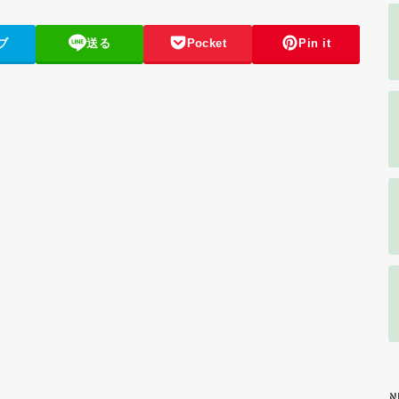
ブ
送る
Pocket
Pin it
N