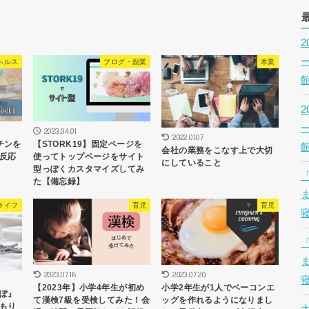
ヘルス
ブログ・副業
本業
2023.04.01
2022.01.07
チンを
【STORK19】固定ページを
会社の業務をこなす上で大切
反応
使ってトップページをサイト
にしていること
型っぽくカスタマイズしてみ
た【備忘録】
ライフ
育児
育児
2023.07.16
2023.07.20
【2023年】小学4年生が初め
小学2年生が1人でベーコンエ
ぽ』
て漢検7級を受検してみた！会
ッグを作れるようになりまし
もり