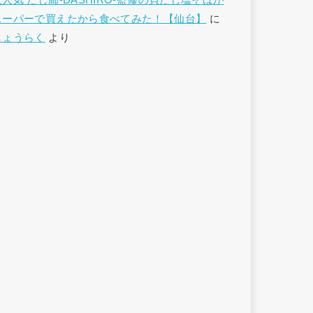
大人気 だし廊-DASHIRO-監修の貝だし塩そばが
スーパーで買えたから食べてみた！【仙台】
に
しょうらく
より