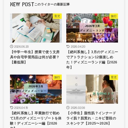
NEW POST
育児
旅行
2026.06.20
2026.04.20
【中学一年生】授業で使う文房
【絶叫系無し】3月のディズニー
具や自宅学習用品は何が必要？
でアトラクション12個楽しめ
【最低限】
た！ディズニーランド編【2026
年】
旅行
育児
2026.04.19
2026.02.08
【絶叫系無し】卒業旅行で初め
【小学生】脂性肌？インナード
て3月のディズニーリゾートを体
ライ肌？肌荒れ・ニキビ普段の
験！ディズニーシー編【2026
スキンケア【2025〜2026】