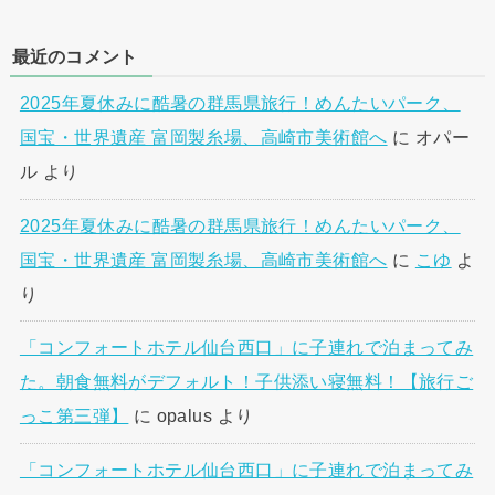
最近のコメント
2025年夏休みに酷暑の群馬県旅行！めんたいパーク、
国宝・世界遺産 富岡製糸場、高崎市美術館へ
に
オパー
ル
より
2025年夏休みに酷暑の群馬県旅行！めんたいパーク、
国宝・世界遺産 富岡製糸場、高崎市美術館へ
に
こゆ
よ
り
「コンフォートホテル仙台西口」に子連れで泊まってみ
た。朝食無料がデフォルト！子供添い寝無料！【旅行ご
っこ第三弾】
に
opalus
より
「コンフォートホテル仙台西口」に子連れで泊まってみ