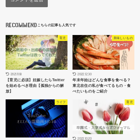
RECOMMEND
育児
美味しいもの
2021.11.18
2022.12.30
【育児に必須】妊娠したらTwitter
年末年始はどんな食事を食べる？
を始めるべき理由【孤独からの解
東北在住の私が食べてるもの・食
放】
べたいものをご紹介
ライフ
育児
2022.10.20