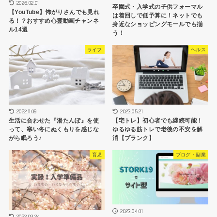
2026.02.01
卒園式・入学式の子供フォーマル
【YouTube】怖がりさんでも見れ
は着回しで低予算に！ネットでも
る！？おすすめ心霊動画チャンネ
身近なショッピングモールでも揃
ル14選
う！
ライフ
ヘルス
2022.11.09
2023.05.21
生活に合わせた『湯たんぽ』を使
【宅トレ】初心者でも継続可能！
って、寒い冬にぬくもりを感じな
ゆるゆる筋トレで老後の不安を解
がら眠ろう♪
消【プランク】
育児
ブログ・副業
2023.04.01
2022.03.24