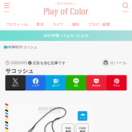
～悩みを虹色に～
Play of Color
MENU
SEARCH
プロフィール
育児
ライフ
旅行
ブログ・副業
2024年買ってよかったもの
HOME
サコッシュ
2021.09.15
オパール
広告を含む記事です
サコッシュ
ポスト
シェア
はてブ
送る
Pocket
Pin it