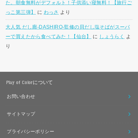
た。朝食無料がデフォルト！子供添い寝無料！【旅行ご
っこ第三弾】
に
わっさ
より
大人気 だし廊-DASHIRO-監修の貝だし塩そばがスーパ
ーで買えたから食べてみた！【仙台】
に
しょうらく
よ
り
Play of Colorについて
お問い合わせ
サイトマップ
プライバシーポリシー