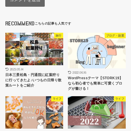
RECOMMEND
旅行
ブログ・副業
2023.05.14
2022.06.16
日本三景松島・円通院に紅葉狩り
WordPressテーマ【STORK19】
に行ってきたよ♪いつもの日帰り散
なら初心者でも簡単に可愛くブロ
策ルートをご紹介
グが書ける！
ライフ
ライフ