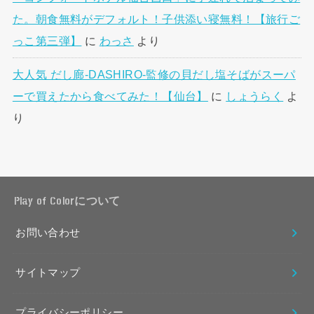
た。朝食無料がデフォルト！子供添い寝無料！【旅行ご
っこ第三弾】
に
わっさ
より
大人気 だし廊-DASHIRO-監修の貝だし塩そばがスーパ
ーで買えたから食べてみた！【仙台】
に
しょうらく
よ
り
Play of Colorについて
お問い合わせ
サイトマップ
プライバシーポリシー