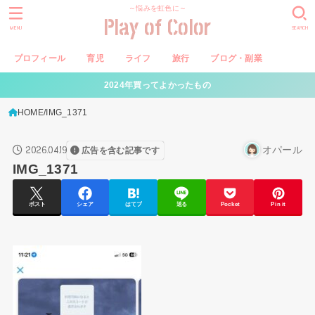
～悩みを虹色に～
Play of Color
MENU
SEARCH
プロフィール
育児
ライフ
旅行
ブログ・副業
2024年買ってよかったもの
HOME
IMG_1371
2026.04.19
オパール
広告を含む記事です
IMG_1371
ポスト
シェア
はてブ
送る
Pocket
Pin it