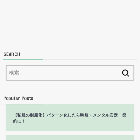
SEARCH
検
索:
Popular Posts
【私服の制服化】パターン化したら時短・メンタル安定・節
約に！