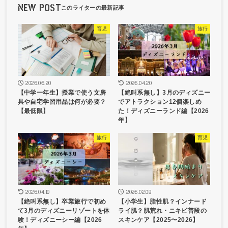
NEW POST
育児
旅行
2026.06.20
2026.04.20
【中学一年生】授業で使う文房
【絶叫系無し】3月のディズニー
具や自宅学習用品は何が必要？
でアトラクション12個楽しめ
【最低限】
た！ディズニーランド編【2026
年】
旅行
育児
2026.04.19
2026.02.08
【絶叫系無し】卒業旅行で初め
【小学生】脂性肌？インナード
て3月のディズニーリゾートを体
ライ肌？肌荒れ・ニキビ普段の
験！ディズニーシー編【2026
スキンケア【2025〜2026】