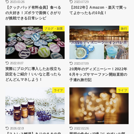
2023.03.26
2023.07.29
【クックパッド有料会員】食べる
【2022年】Amazon・楽天で買っ
の大好き！ズボラで面倒くさがり
てよかったもの10点！
が挑戦できる日常レシピ
ブログ・副業
旅行
2022.01.07
2023.07.09
実際にブログに導入したお役立ち
20周年のディズニーシー！2022年
設定をご紹介！いいなと思ったら
6月キッズサマーファン開始直前の
どんどんマネしよう！
子連れ旅行記
ライフ
ライフ
2026.02.01
2022.02.26
【ストレス解消】ありのままの自
照明の色合いで過ごしやすいお部